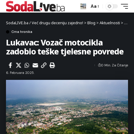
Aa
SodaLIVE.ba / Već drugu deceniju zajedno!
>
Blog
>
Aktuelnosti
>
Crna 
Crna hronika
Lukavac: Vozač motocikla
zadobio teške tjelesne povrede
0 Min. Za Čitanje
6. Februara 2025.