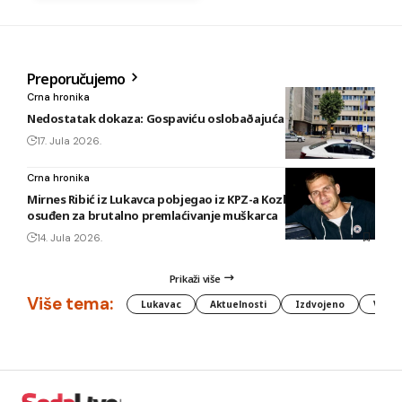
Preporučujemo
Crna hronika
Nedostatak dokaza: Gospaviću oslobaðajuća presuda
17. Jula 2026.
Crna hronika
Mirnes Ribić iz Lukavca pobjegao iz KPZ-a Kozlovac u Tuzli,
osuđen za brutalno premlaćivanje muškarca
14. Jula 2026.
Prikaži više
Više tema:
Lukavac
Aktuelnosti
Izdvojeno
Vlada