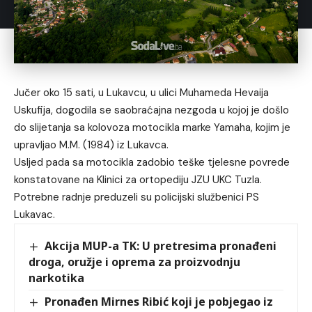
Jučer oko 15 sati, u Lukavcu, u ulici Muhameda Hevaija
Uskufija, dogodila se saobraćajna nezgoda u kojoj je došlo
do slijetanja sa kolovoza motocikla marke Yamaha, kojim je
upravljao M.M. (1984) iz Lukavca.
Usljed pada sa motocikla zadobio teške tjelesne povrede
konstatovane na Klinici za ortopediju JZU UKC Tuzla.
Potrebne radnje preduzeli su policijski službenici PS
Lukavac.
Akcija MUP-a TK: U pretresima pronađeni
droga, oružje i oprema za proizvodnju
narkotika
Pronađen Mirnes Ribić koji je pobjegao iz