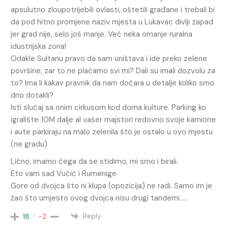
apsulutno zloupotrijebili ovlasti, oštetili građane i trebali bi
da pod hitno promjene naziv mjesta u Lukavac divlji zapad
jer grad nije, selo još manje. Već neka omanje ruralna
idustrijska zona!
Odakle Sultanu pravo da sam uništava i ide preko zelene
površine, zar to ne plaćamo svi mi? Dali su imali dozvolu za
to? Ima li kakav pravnik da nam dočara u detalje koliko smo
dno dotakli?
Isti slučaj sa onim cirkusom kod doma kulture. Parking ko
igralište 10M dalje al vašer majstori redovno svoje kamione
i aute parkiraju na malo zelenila što je ostalo u ovo mjestu
(ne gradu)
Lično, imamo čega da se stidimo, mi smo i birali.
Eto vam sad Vučić i Rumenige
Gore od dvojca što ni klupa (opozicija) ne radi. Samo im je
žao što umjesto ovog dvojca nisu drugi tandemi…..
Reply
18
-2