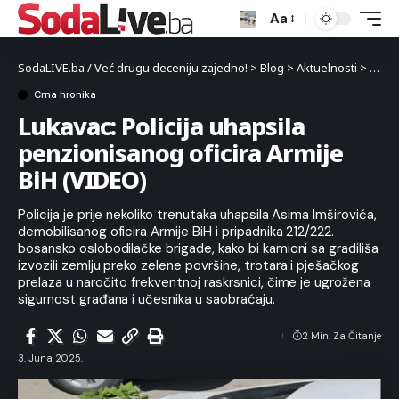
Aa
SodaLIVE.ba / Već drugu deceniju zajedno!
>
Blog
>
Aktuelnosti
>
Crna 
Crna hronika
Lukavac: Policija uhapsila
penzionisanog oficira Armije
BiH (VIDEO)
Policija je prije nekoliko trenutaka uhapsila Asima Imširovića,
demobilisanog oficira Armije BiH i pripadnika 212/222.
bosansko oslobodilačke brigade, kako bi kamioni sa gradiliša
izvozili zemlju preko zelene površine, trotara i pješačkog
prelaza u naročito frekventnoj raskrsnici, čime je ugrožena
sigurnost građana i učesnika u saobraćaju.
2 Min. Za Čitanje
3. Juna 2025.