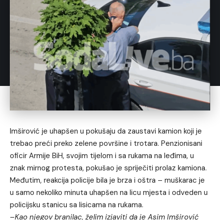
Imširović je uhapšen u pokušaju da zaustavi kamion koji je
trebao preći preko zelene površine i trotara. Penzionisani
oficir Armije BiH, svojim tijelom i sa rukama na leđima, u
znak mirnog protesta, pokušao je spriječiti prolaz kamiona.
Međutim, reakcija policije bila je brza i oštra – muškarac je
u samo nekoliko minuta uhapšen na licu mjesta i odveden u
policijsku stanicu sa lisicama na rukama.
–
Kao njegov branilac, želim izjaviti da je Asim Imširović