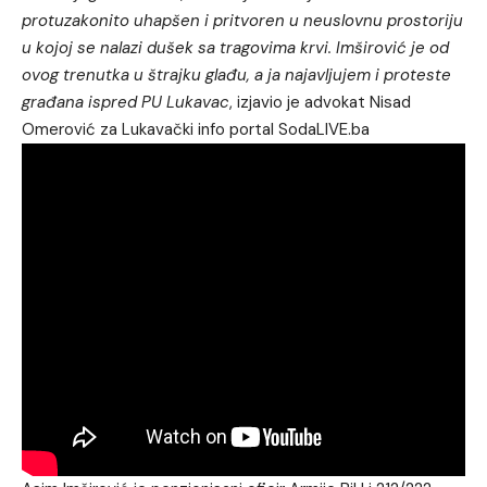
protuzakonito uhapšen i pritvoren u neuslovnu prostoriju
u kojoj se nalazi dušek sa tragovima krvi. Imširović je od
ovog trenutka u štrajku glađu, a ja najavljujem i proteste
građana ispred PU Lukavac
, izjavio je advokat Nisad
Omerović za Lukavački info portal SodaLIVE.ba