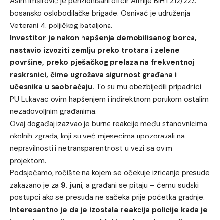
Asim Imširović je penzionisani oficir Armije BiH i 212/222.
bosansko oslobodilačke brigade. Osnivač je udruženja
Veterani 4. poljičkog bataljona.
Investitor je nakon hapšenja demobilisanog borca,
nastavio izvoziti zemlju preko trotara i zelene
površine, preko pješačkog prelaza na frekventnoj
raskrsnici, čime ugrožava sigurnost građana i
učesnika u saobraćaju.
To su mu obezbijedili pripadnici
PU Lukavac ovim hapšenjem i indirektnom porukom ostalim
nezadovoljnim građanima.
Ovaj događaj izazvao je burne reakcije među stanovnicima
okolnih zgrada, koji su već mjesecima upozoravali na
nepravilnosti i netransparentnost u vezi sa ovim
projektom.
Podsjećamo, ročište na kojem se očekuje izricanje presude
zakazano je za
9. juni
, a građani se pitaju – čemu sudski
postupci ako se presuda ne sačeka prije početka gradnje.
Interesantno je da je izostala reakcija policije kada je