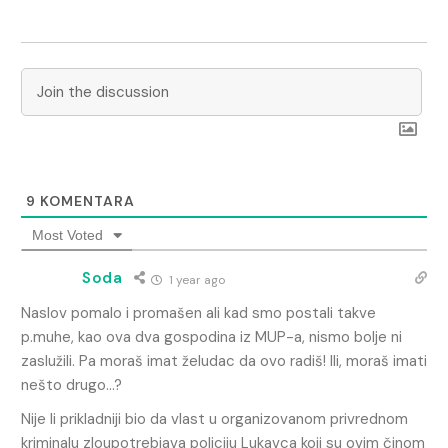
9
KOMENTARA
Most Voted
Soda
1 year ago
Naslov pomalo i promašen ali kad smo postali takve
p.muhe, kao ova dva gospodina iz MUP-a, nismo bolje ni
zaslužili. Pa moraš imat želudac da ovo radiš! Ili, moraš imati
nešto drugo…?
Nije li prikladniji bio da vlast u organizovanom privrednom
kriminalu zloupotrebjava policiju Lukavca koji su ovim činom