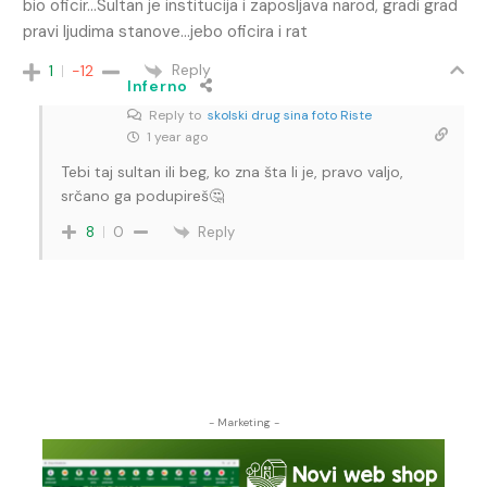
bio oficir…Sultan je institucija i zaposljava narod, gradi grad
pravi ljudima stanove…jebo oficira i rat
Reply
1
-12
Inferno
Reply to
skolski drug sina foto Riste
1 year ago
Tebi taj sultan ili beg, ko zna šta li je, pravo valjo,
srčano ga podupireš🤔
Reply
8
0
- Marketing -