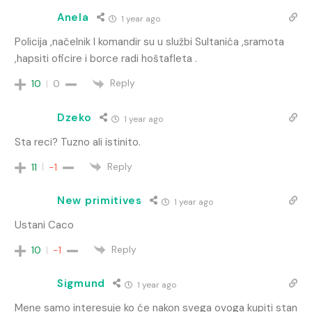
Anela
1 year ago
Policija ,načelnik I komandir su u službi Sultanića ,sramota
,hapsiti oficire i borce radi hoštafleta .
Reply
10
0
Dzeko
1 year ago
Sta reci? Tuzno ali istinito.
Reply
11
-1
New primitives
1 year ago
Ustani Caco
Reply
10
-1
Sigmund
1 year ago
Mene samo interesuje ko će nakon svega ovoga kupiti stan