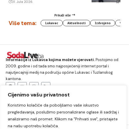
31. Jula 2026.
Prikaži više
Više tema:
Lukavac
Aktuelnosti
Izdvojeno
Vlada
Informacije iz Lukavca kojima možete vjerovati.
Postojimo od
2009. godine i od tada smo najposjećeniji internet portal i
najutjecajniji medij na području općine Lukavac i Tuzlanskog
kantona.
Cijenimo vašu privatnost
O nama
Koristimo kolačiće da poboljšamo vaše iskustvo
Lukavac
Društvo
Crna hronika
Sport
pregledavanja, poslužimo personalizirane oglase ili sadržaj i
Kultura
Kolumne
Slobodno vrijeme
analiziramo naš promet. Klikom na "Prihvati sve", pristajete
na našu upotrebu kolačića.