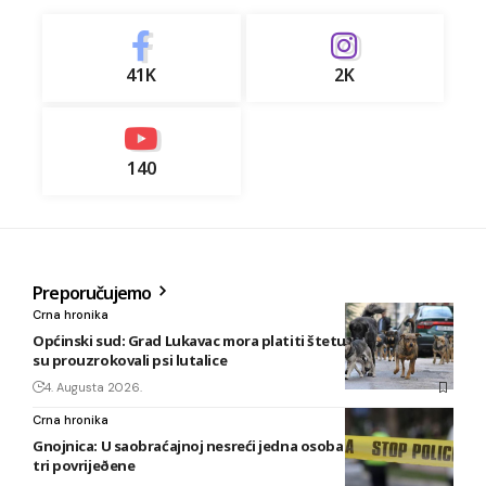
41K
2K
140
Preporučujemo
Crna hronika
Općinski sud: Grad Lukavac mora platiti štetu na vozilu koju
su prouzrokovali psi lutalice
4. Augusta 2026.
Crna hronika
Gnojnica: U saobraćajnoj nesreći jedna osoba izgubila život i
tri povrijeðene