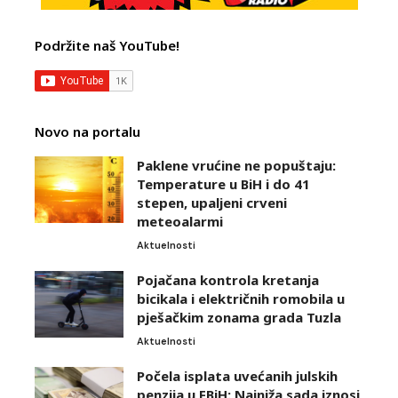
Podržite naš YouTube!
Novo na portalu
Paklene vrućine ne popuštaju:
Temperature u BiH i do 41
stepen, upaljeni crveni
meteoalarmi
Aktuelnosti
Pojačana kontrola kretanja
bicikala i električnih romobila u
pješačkim zonama grada Tuzla
Aktuelnosti
Počela isplata uvećanih julskih
penzija u FBiH: Najniža sada iznosi