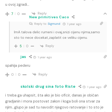
u ovoj zgradi…
Reply
7
0
New primitives Caco
Reply to
Sigmund
1 year ago
ImA talova delic rumeni i ovaj,snizi cijenu njima,samo
sto to nece docekat,zaplatit ce veliku cijenu.
Reply
5
0
jas
1 year ago
spahija pederu
Reply
0
0
skolski drug sina foto Riste
1 year ago
i treba ga uhapsit, šta ako je bio oficir, danas je običan
gradjanin i mora postovat zakon i koga boli ona stvar za
njim…glupo je sad tu navodit njegovo ratovanje i to sto je