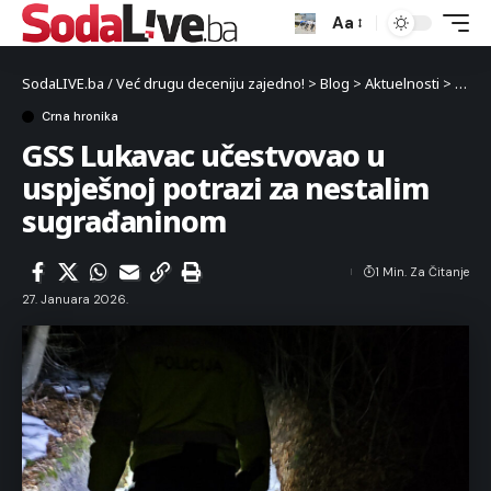
Aa
SodaLIVE.ba / Već drugu deceniju zajedno!
>
Blog
>
Aktuelnosti
>
Crna 
Crna hronika
GSS Lukavac učestvovao u
uspješnoj potrazi za nestalim
sugrađaninom
1 Min. Za Čitanje
27. Januara 2026.