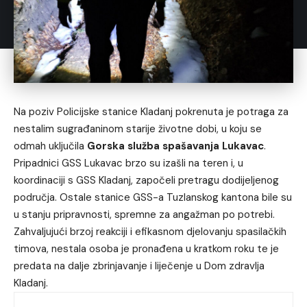
Na poziv Policijske stanice Kladanj pokrenuta je potraga za
nestalim sugrađaninom starije životne dobi, u koju se
odmah uključila
Gorska služba spašavanja Lukavac
.
Pripadnici GSS Lukavac brzo su izašli na teren i, u
koordinaciji s GSS Kladanj, započeli pretragu dodijeljenog
područja. Ostale stanice GSS-a Tuzlanskog kantona bile su
u stanju pripravnosti, spremne za angažman po potrebi.
Zahvaljujući brzoj reakciji i efikasnom djelovanju spasilačkih
timova, nestala osoba je pronađena u kratkom roku te je
predata na dalje zbrinjavanje i liječenje u Dom zdravlja
Kladanj.