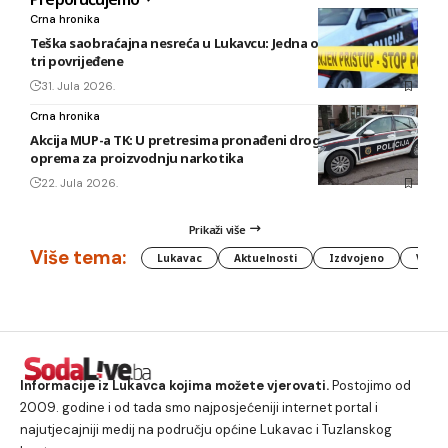
Crna hronika
Teška saobraćajna nesreća u Lukavcu: Jedna osoba poginula,
tri povrijeđene
31. Jula 2026.
Crna hronika
Akcija MUP-a TK: U pretresima pronađeni droga, oružje i
oprema za proizvodnju narkotika
22. Jula 2026.
Prikaži više
Više tema:
Lukavac
Aktuelnosti
Izdvojeno
Vlada
Informacije iz Lukavca kojima možete vjerovati.
Postojimo od
2009. godine i od tada smo najposjećeniji internet portal i
najutjecajniji medij na području općine Lukavac i Tuzlanskog