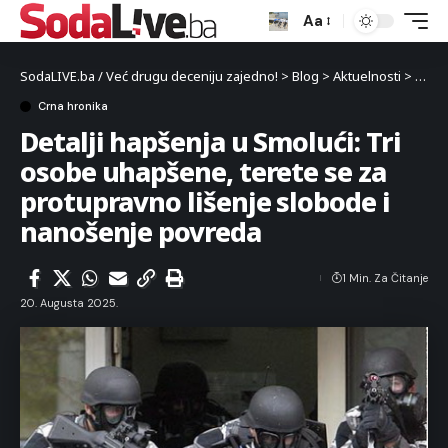
Aa
SodaLIVE.ba / Već drugu deceniju zajedno!
>
Blog
>
Aktuelnosti
>
Crna 
Crna hronika
Detalji hapšenja u Smolući: Tri
osobe uhapšene, terete se za
protupravno lišenje slobode i
nanošenje povreda
1 Min. Za Čitanje
20. Augusta 2025.