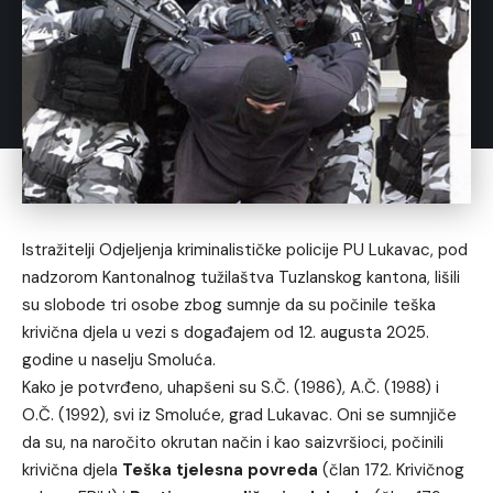
Istražitelji Odjeljenja kriminalističke policije PU Lukavac, pod
nadzorom Kantonalnog tužilaštva Tuzlanskog kantona, lišili
su slobode tri osobe zbog sumnje da su počinile teška
krivična djela u vezi s događajem od 12. augusta 2025.
godine u naselju Smoluća.
Kako je potvrđeno, uhapšeni su S.Č. (1986), A.Č. (1988) i
O.Č. (1992), svi iz Smoluće, grad Lukavac. Oni se sumnjiče
da su, na naročito okrutan način i kao saizvršioci, počinili
krivična djela
Teška tjelesna povreda
(član 172. Krivičnog