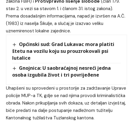
zakona FBiH) i
Protivpravno lišenje slobode
(član 179.
stav 2. u vezi sa stavom 1. i članom 31. istog zakona).
Prema dosadašnjim informacijama, napad je izvršen na A.Č.
(1983) iz naselja Šikulje, a slučaj je izazvao veliku
uznemirenost lokalne zajednice.
Općinski sud: Grad Lukavac mora platiti
štetu na vozilu koju su prouzrokovali psi
lutalice
Gnojnica: U saobraćajnoj nesreći jedna
osoba izgubila život i tri povrijeðene
Uhapšeni su sprovedeni u prostorije za zadržavanje Uprave
policije MUP-a TK, gdje se nad njima provodi kriminalistička
obrada. Nakon prikupljanja svih dokaza, uz detaljan izvještaj,
biće predati na dalje postupanje nadležnom tužitelju
Kantonalnog tužilaštva Tuzlanskog kantona.