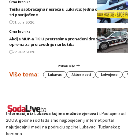
Crna hronika
Teška saobraćajna nesreća u Lukavcu: Jedna osoba poginula,
tri povrijeđene
31. Jula 2026.
Crna hronika
Akcija MUP-a TK: U pretresima pronađeni droga, oružje i
oprema za proizvodnju narkotika
22. Jula 2026.
Prikaži više
Više tema:
Lukavac
Aktuelnosti
Izdvojeno
Vlada
Informacije iz Lukavca kojima možete vjerovati.
Postojimo od
2009. godine i od tada smo najposjećeniji internet portal i
najutjecajniji medij na području općine Lukavac i Tuzlanskog
kantona.