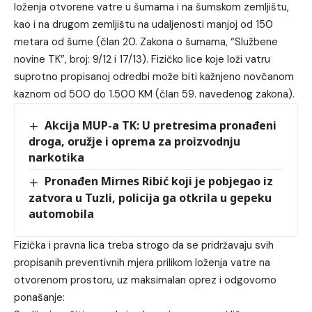
loženja otvorene vatre u šumama i na šumskom zemljištu,
kao i na drugom zemljištu na udaljenosti manjoj od 150
metara od šume (član 20. Zakona o šumama, “Službene
novine TK”, broj: 9/12 i 17/13). Fizičko lice koje loži vatru
suprotno propisanoj odredbi može biti kažnjeno novčanom
kaznom od 500 do 1.500 KM (član 59. navedenog zakona).
Akcija MUP-a TK: U pretresima pronađeni
droga, oružje i oprema za proizvodnju
narkotika
Pronađen Mirnes Ribić koji je pobjegao iz
zatvora u Tuzli, policija ga otkrila u gepeku
automobila
Fizička i pravna lica treba strogo da se pridržavaju svih
propisanih preventivnih mjera prilikom loženja vatre na
otvorenom prostoru, uz maksimalan oprez i odgovorno
ponašanje: