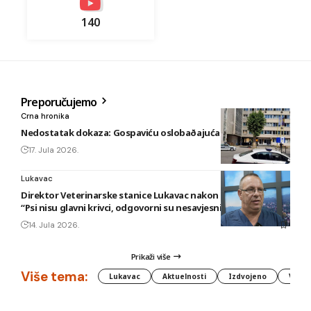
140
Preporučujemo
Crna hronika
Nedostatak dokaza: Gospaviću oslobaðajuća presuda
17. Jula 2026.
Lukavac
Direktor Veterinarske stanice Lukavac nakon novog napada:
“Psi nisu glavni krivci, odgovorni su nesavjesni vlasnici”
14. Jula 2026.
Prikaži više
Više tema:
Lukavac
Aktuelnosti
Izdvojeno
Vlada