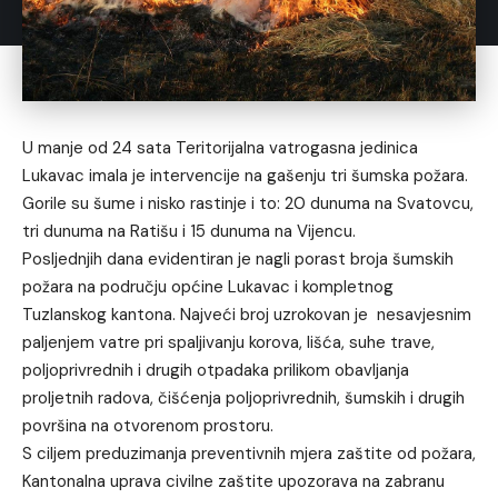
U manje od 24 sata Teritorijalna vatrogasna jedinica
Lukavac imala je intervencije na gašenju tri šumska požara.
Gorile su šume i nisko rastinje i to: 20 dunuma na Svatovcu,
tri dunuma na Ratišu i 15 dunuma na Vijencu.
Posljednjih dana evidentiran je nagli porast broja šumskih
požara na području općine Lukavac i kompletnog
Tuzlanskog kantona. Najveći broj uzrokovan je nesavjesnim
paljenjem vatre pri spaljivanju korova, lišća, suhe trave,
poljoprivrednih i drugih otpadaka prilikom obavljanja
proljetnih radova, čišćenja poljoprivrednih, šumskih i drugih
površina na otvorenom prostoru.
S ciljem preduzimanja preventivnih mjera zaštite od požara,
Kantonalna uprava civilne zaštite upozorava na zabranu