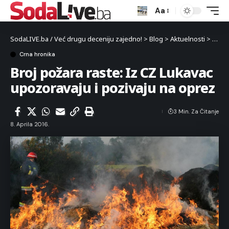
Aa
SodaLIVE.ba / Već drugu deceniju zajedno!
>
Blog
>
Aktuelnosti
>
Crna 
Crna hronika
Broj požara raste: Iz CZ Lukavac
upozoravaju i pozivaju na oprez
3 Min. Za Čitanje
8. Aprila 2016.