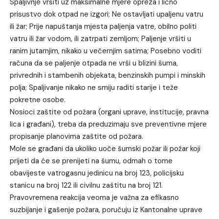
Spaljivnje vršiti uz maksimalne mjere opreza i lično
prisustvo dok otpad ne izgori; Ne ostavljati upaljenu vatru
ili žar; Prije napuštanja mjesta paljenja vatre, obilno politi
vatru ili žar vodom, ili zatrpati zemljom; Paljenje vršiti u
ranim jutarnjim, nikako u večernjim satima; Posebno voditi
računa da se paljenje otpada ne vrši u blizini šuma,
privrednih i stambenih objekata, benzinskih pumpi i minskih
polja; Spaljivanje nikako ne smiju raditi starije i teže
pokretne osobe.
Nosioci zaštite od požara (organi uprave, institucije, pravna
lica i građani), treba da preduzimaju sve preventivne mjere
propisanje planovima zaštite od požara.
Mole se građani da ukoliko uoče šumski požar ili požar koji
prijeti da će se prenijeti na šumu, odmah o tome
obavijeste vatrogasnu jedinicu na broj 123, policijsku
stanicu na broj 122 ili civilnu zaštitu na broj 121.
Pravovremena reakcija veoma je važna za efikasno
suzbijanje i gašenje požara, poručuju iz Kantonalne uprave