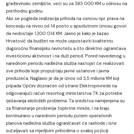
građevinsko zemljište, veći su za 383 000 KM u odnosu na
prethodnu godinu.
Ako se pogleda realizacija prihoda na osnovu npr. prava na
koncesiju na nivou od 14 posto u apsolutnom iznosu govori
da nedostaje 1.200 014 KM. Jasno je kako je kazao
Hrvatović da budžet ne može uspostaviti kvalitetnu
dugoročnu finansijsku ravnotežu a što direktno ograničava
investicionu aktivnost i na duži period. Pored navedenog u
narednom periodu nadležna služba nastojat će realizovati
sve prihode koje propuštaju javne ustanove i javna
preduzeća. Naglasio je da je iznos od 3,5 miliona KM koji
pripada Općini doznačen od strane Elektroprivrede na
odgovarajući račun resornog ministarstva TK za potrebe
rješavanja ekoloških problema. Ta sredstva namijenjena su
za finansiranje proširenja toplotne mreže, i na kraju
kontinuirano u narednom periodu putem operativnih
planova nadležna služba ograničavat će rashode i iste
sučeljavati sa mjerljivim prihodima o svakoj poziciji.