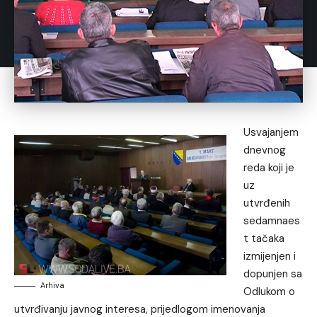
Usvajanjem
dnevnog
reda koji je
uz
utvrđenih
sedamnaes
t tačaka
izmijenjen i
dopunjen sa
Arhiva
Odlukom o
utvrđivanju javnog interesa, prijedlogom imenovanja