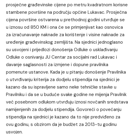
prosječne građevinske cijene po metru kvadratnom korisne
stambene površine na području općine Lukavac. Prosječna
cijena površine ostvarena u prethodnoj godini utvrđuje se
u iznosu od 850 KM i ona će se primjenjivat kao osnovica
za izračunavanje naknade za korištenje i visine naknade za
uređenje građevinskog zemljišta. Na sjednici jednoglasno
su usvojeni i prijedlozi donošenja Odluke o usklađivanju
Odluke o osnivanju JU Centar za socijalni rad Lukavac i
davanje saglasnosti za izmjene i dopune pravilnika
pomenute ustanove. Kada je u pitanju donošenje Pravilnika
o utvrđivanju kriterija za dodjelu stipendija na sjednici je
kazano da su ispravljene samo neke tehničke stavke u
Pravilniku i da se u buduće svake godine ne mijenja Pravilnik
već posebnom odlukom utvrđuju iznosi novčanih sredstava
namijenjenih za dodjelu stipendija. Govoreći o povećanju
stipendija na sjednici je kazano da to nije predviđeno za
ovu godinu, s obzirom da je budžet za 2013-tu godinu
usvojen.