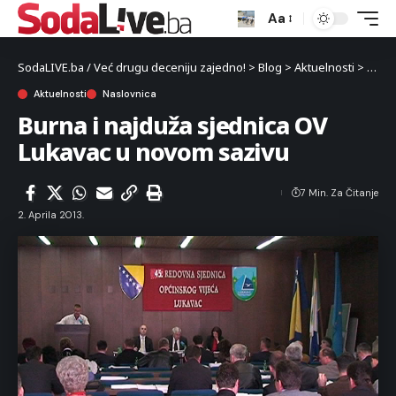
Aa
SodaLIVE.ba / Već drugu deceniju zajedno!
>
Blog
>
Aktuelnosti
>
Burna
Aktuelnosti
Naslovnica
Burna i najduža sjednica OV
Lukavac u novom sazivu
7 Min. Za Čitanje
2. Aprila 2013.