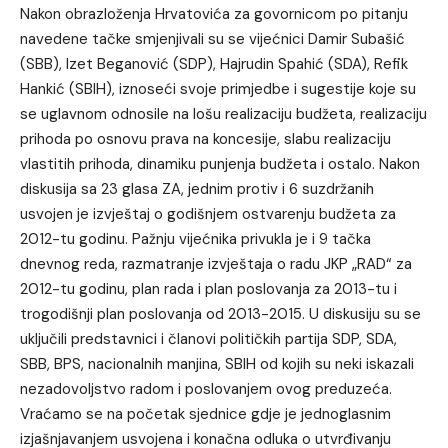
Nakon obrazloženja Hrvatovića za govornicom po pitanju
navedene tačke smjenjivali su se vijećnici Damir Subašić
(SBB), Izet Beganović (SDP), Hajrudin Spahić (SDA), Refik
Hankić (SBIH), iznoseći svoje primjedbe i sugestije koje su
se uglavnom odnosile na lošu realizaciju budžeta, realizaciju
prihoda po osnovu prava na koncesije, slabu realizaciju
vlastitih prihoda, dinamiku punjenja budžeta i ostalo. Nakon
diskusija sa 23 glasa ZA, jednim protiv i 6 suzdržanih
usvojen je izvještaj o godišnjem ostvarenju budžeta za
2012-tu godinu. Pažnju vijećnika privukla je i 9 tačka
dnevnog reda, razmatranje izvještaja o radu JKP „RAD“ za
2012-tu godinu, plan rada i plan poslovanja za 2013-tu i
trogodišnji plan poslovanja od 2013-2015. U diskusiju su se
uključili predstavnici i članovi političkih partija SDP, SDA,
SBB, BPS, nacionalnih manjina, SBIH od kojih su neki iskazali
nezadovoljstvo radom i poslovanjem ovog preduzeća.
Vraćamo se na početak sjednice gdje je jednoglasnim
izjašnjavanjem usvojena i konačna odluka o utvrđivanju