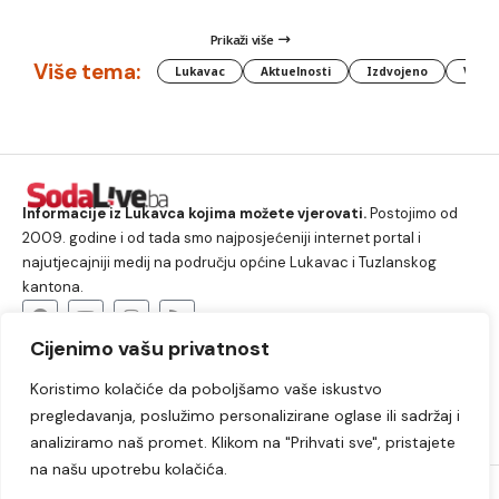
Prikaži više
Više tema:
Lukavac
Aktuelnosti
Izdvojeno
Vlada
Informacije iz Lukavca kojima možete vjerovati.
Postojimo od
2009. godine i od tada smo najposjećeniji internet portal i
najutjecajniji medij na području općine Lukavac i Tuzlanskog
kantona.
Cijenimo vašu privatnost
O nama
Koristimo kolačiće da poboljšamo vaše iskustvo
Lukavac
Društvo
Crna hronika
Sport
pregledavanja, poslužimo personalizirane oglase ili sadržaj i
Kultura
Kolumne
Slobodno vrijeme
analiziramo naš promet. Klikom na "Prihvati sve", pristajete
na našu upotrebu kolačića.
2009. – 2024. © Lukavački info portal – SodaLIVE.ba. Sva prava