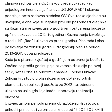
članova radnog tijela Općinskog vijeća Lukavac kao i
prijedlogom imenovanja članova UO JKP „RAD“ Lukavac
počela je peta redovna sjednica OV. Sve tačke sjednice su
usvojene, a one koje su najviše privukle pozornosti vijećnika
su Razmatranje izvještaja o godišnjem ostvarenju budžeta
općine Lukavac za 2012-tu godinu i Razmatranje izvještaja
o radu JKP „Rad“ Lukavac za prošlu godinu, Plan rada i plan
poslovanja za tekuću godinu i trogodišnji plan za period
2013-2015 ovog preduzeća.
Kada je u pitanju izvještaj o godišnjem ostvarenja budžeta
Općine za prošlu godinu prije otvaranja diskusije po ovoj
tački, šef službe za budžet i finansije Općine Lukavac
Zuhdija Hrvatović u obrazloženju se dotakao bitnih
elemenata u realizaciji budžeta za 2012-tu, odnosno
ukazao na uska grla koja inače usporavaju realizaciju
budžeta.
U izvještajnom periodu prema obrazloženju Hrvatovića,
prihodi i primici ostvareni su u iznosu od 13.902 307 KM ili