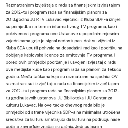
Razmatranjem izvještaja o radu sa finansijskim izvještajem
za 2012-tu i program rada sa finansijskim planom za
2013.godinu JU RTV Lukavac vijećnici iz Kluba SDP-a iznijeli
su primjedbe na termin informativnog TV programa, kao i
pokrivenost programa ove Ustanove u pojedinim mjesnim
zajednicama gdje je signal nedostupan, dok su vijćnici iz
Kluba SDA uputili pohvale na dosadašnji rad kao i podršku na
dobijanje kablovske licence za emitovnje TV programa. I
pored ovih primjedbi podržan je i usvojen izvještaj o radu
ove medijske kuće kao i program rada sa planom za tekuću
godinu. Među tačkama koje su razmatrane na sjednici OV
razmatrani su i izvještaji o radu sa finansijskim izvještajem
za 2012-tu i program rada sa finansijskim planom za 2013-
tu godinu javnih ustanova: JU Bibilioteka i JU Centar za
kulturu Lukavac. Na ove tačke dnevnog reda bilo je
primjedbi od strane vijećnika SDP-a na minimalna utrošena
sredstva za kulturu smatrajući da kultura na području naše
općine zavređuje značajniju pažnju. Jednoglasnim