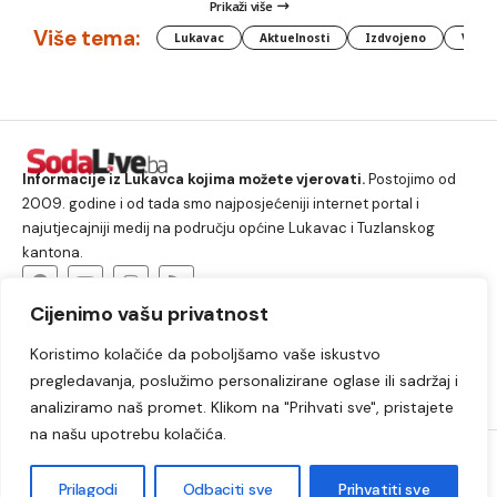
Prikaži više
Više tema:
Lukavac
Aktuelnosti
Izdvojeno
Vlada
Informacije iz Lukavca kojima možete vjerovati.
Postojimo od
2009. godine i od tada smo najposjećeniji internet portal i
najutjecajniji medij na području općine Lukavac i Tuzlanskog
kantona.
Cijenimo vašu privatnost
O nama
Koristimo kolačiće da poboljšamo vaše iskustvo
Lukavac
Društvo
Crna hronika
Sport
pregledavanja, poslužimo personalizirane oglase ili sadržaj i
Kultura
Kolumne
Slobodno vrijeme
analiziramo naš promet. Klikom na "Prihvati sve", pristajete
na našu upotrebu kolačića.
2009. – 2024. © Lukavački info portal – SodaLIVE.ba. Sva prava
zadržana. Zabranjeno kopiranje autorskog sadržaja i korištenje
Prilagodi
Odbaciti sve
Prihvatiti sve