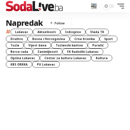
Napredak
#
Lukavac
Aktuelnosti
Izdvojeno
Vlada TK
Društvo
Bosna i Hercegovina
Crna hronika
Sport
Tuzla
Vijest dana
Tuzlanski kanton
Puračić
Berza rada
Zanimljivosti
FK Radnički Lukavac
Općina Lukavac
Centar za kulturu Lukavac
Kultura
KBS ORKKA
PU Lukavac