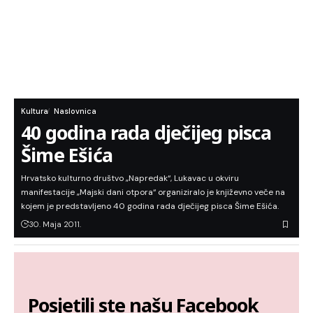
Kultura
Naslovnica
40 godina rada dječijeg pisca
Šime Ešića
Hrvatsko kulturno društvo „Napredak“, Lukavac u okviru
manifestacije „Majski dani otpora“ organiziralo je književno veče na
kojem je predstavljeno 40 godina rada dječijeg pisca Šime Ešića.
30. Maja 2011.
Posjetili ste našu Facebook