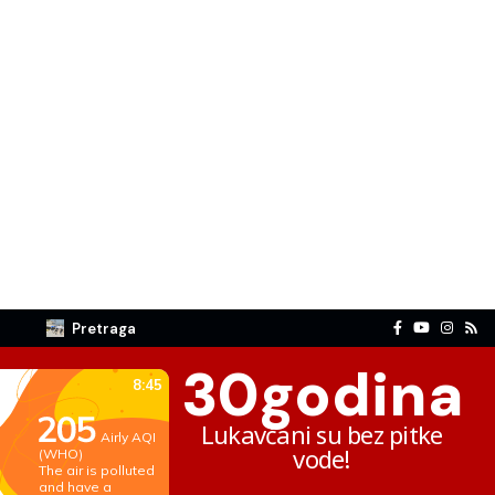
Pretraga
30
godina
Lukavčani su bez pitke
vode!