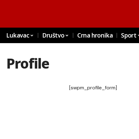
Lukavac
Društvo
Crna hronika
Sport
Profile
[swpm_profile_form]