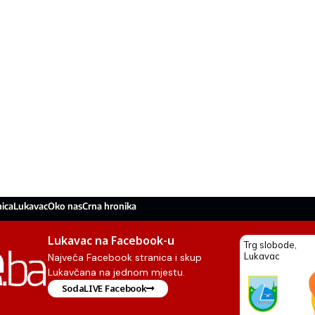
ica
Lukavac
Oko nas
Crna hronika
Lukavac na Facebook-u
Najveća Facebook stranica i skup
Lukavčana na jednom mjestu.
SodaLIVE Facebook